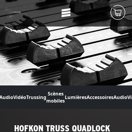
Scènes
Audio
Vidéo
Trussing
Lumières
Accessoires
Audio
V
mobiles
HOFKON TRUSS QUADLOCK